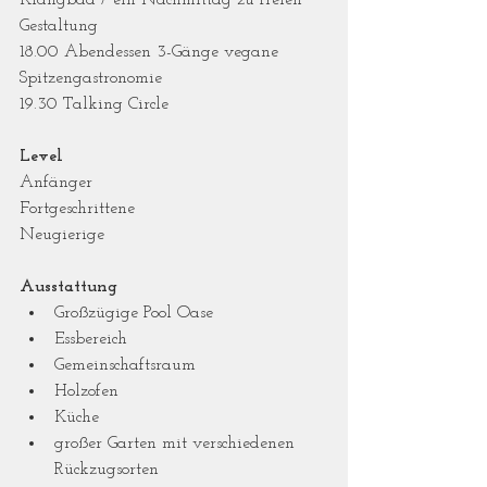
Klangbad / ein Nachmittag zu freien 
Gestaltung
18.00 Abendessen 3-Gänge vegane 
Spitzengastronomie
19.30 Talking Circle
Level
Anfänger 
Fortgeschrittene
Neugierige
Ausstattung
Großzügige Pool Oase 
Essbereich 
Gemeinschaftsraum
Holzofen 
Küche
großer Garten mit verschiedenen 
Rückzugsorten 