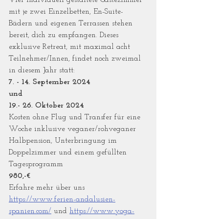
Vier individuell gestaltete Gästezimmer 
mit je zwei Einzelbetten, En-Suite-
Bädern und eigenen Terrassen stehen 
bereit, dich zu empfangen. Dieses 
exklusive Retreat, mit maximal acht 
Teilnehmer/Innen, findet noch zweimal 
in diesem Jahr statt:
7. - 14. September 2024
und
19.- 26. Oktober 2024
Kosten ohne Flug und Transfer für eine 
Woche inklusive veganer/rohveganer 
Halbpension, Unterbringung im 
Doppelzimmer und einem gefüllten 
Tagesprogramm
980,-€
Erfahre mehr über uns 
https://www.ferien-andalusien-
spanien.com/
 und 
https://www.yoga-