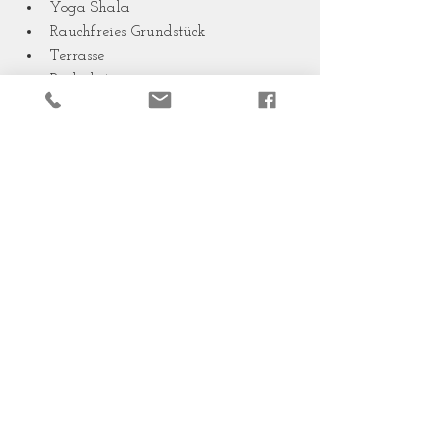
Yoga Shala
Rauchfreies Grundstück 
Terrasse
Parkplätze 
kostenloses Wlan
umgeben von wunderschöner 
Natur 
4 km vom Strand entfernt 
Anreise
Wir empfehlen einen Mietwagen, um 
die wunderschöne Gegend zu erkunden.
Parkplätze sind auf dem Grundstück 
vorhanden.
Flughafen Jerez de la Frontera, Sevilla, 
Malaga.