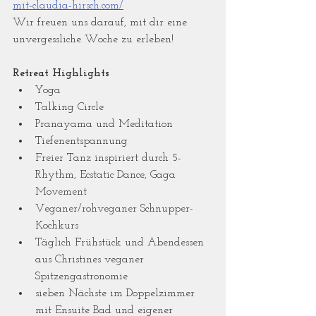
mit-claudia-hirsch.com/
Wir freuen uns darauf, mit dir eine 
unvergessliche Woche zu erleben!
Retreat Highlights
Yoga
Talking Circle
Pranayama und Meditation 
Tiefenentspannung 
Freier Tanz inspiriert durch 5-
Rhythm, Ecstatic Dance, Gaga 
Movement
Veganer/rohveganer Schnupper-
Kochkurs
Täglich Frühstück und Abendessen 
aus Christines veganer 
Spitzengastronomie
sieben Nächste im Doppelzimmer 
mit Ensuite Bad und eigener 